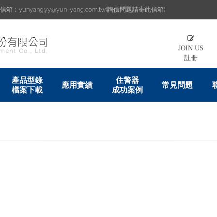
：yunyang.yy@yun-yang.com.tw(詢價問題請寄此信箱)
JOIN US
註冊
產品型錄
住警器
應用實績
常見問題
檔案下載
成功案例