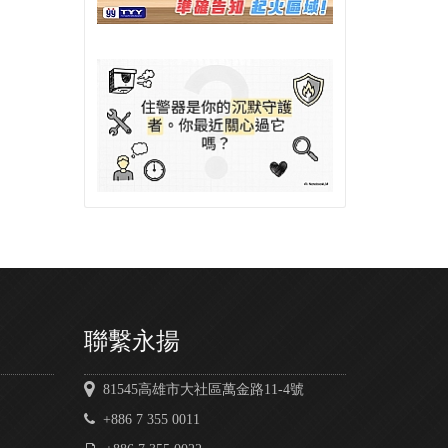
聯繫永揚
81545高雄市大社區萬金路11-4號
+886 7 355 0011