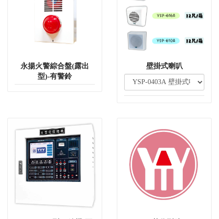
永揚火警綜合盤(露出
壁掛式喇叭
型)-有警鈴