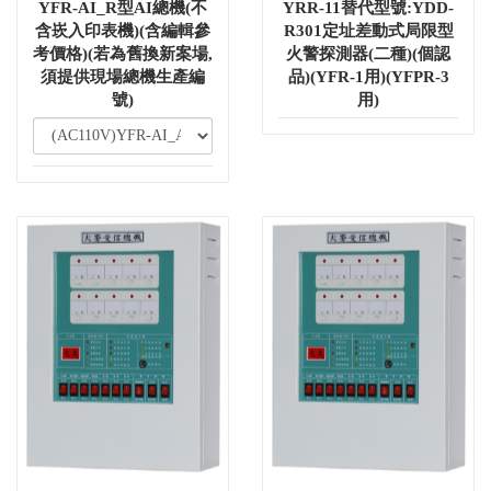
YFR-AI_R型AI總機(不
YRR-11替代型號:YDD-
含崁入印表機)(含編輯參
R301定址差動式局限型
考價格)(若為舊換新案場,
火警探測器(二種)(個認
須提供現場總機生產編
品)(YFR-1用)(YFPR-3
號)
用)