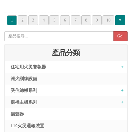
1
2
3
4
5
6
7
8
9
10
Go!
產品分類
住宅用火災警報器
滅火訓練設備
受信總機系列
廣播主機系列
揚聲器
119火災通報裝置