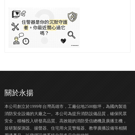
關於永揚
本公司創立於1999年台灣高雄市，工廠佔地2500餘坪，為國內製造
消防安全設備的大廠之一。本公司為提升消防設備品質，確保民眾
安全，積極投入研發高品質、高效能的消防受信總機及廣播主機，
並研製探測器、揚聲器、住宅用火災警報器、教學廣播設備等相關