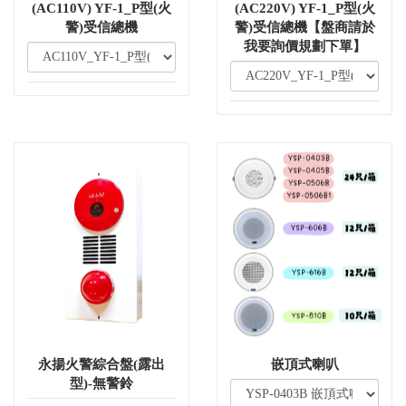
(AC110V) YF-1_P型(火
(AC220V) YF-1_P型(火
警)受信總機
警)受信總機【盤商請於
我要詢價規劃下單】
永揚火警綜合盤(露出
嵌頂式喇叭
型)-無警鈴