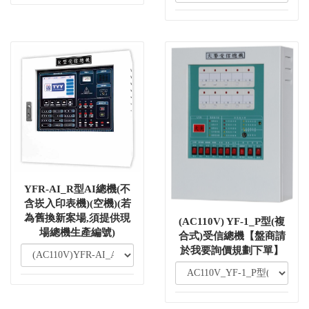
YFR-AI_R型AI總機(不
含崁入印表機)(空機)(若
為舊換新案場,須提供現
(AC110V) YF-1_P型(複
場總機生產編號)
合式)受信總機【盤商請
於我要詢價規劃下單】