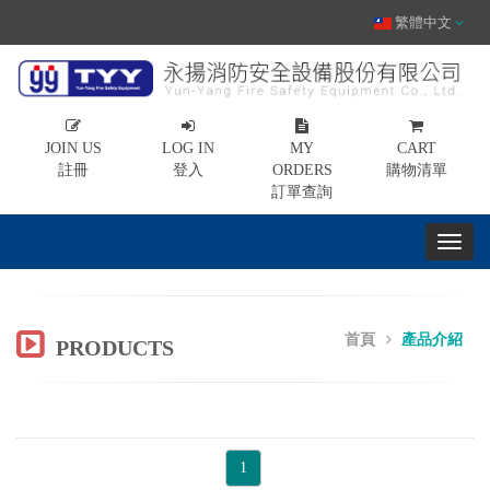
繁體中文
JOIN US
LOG IN
MY
CART
註冊
登入
ORDERS
購物清單
訂單查詢
首頁
產品介紹
PRODUCTS
1