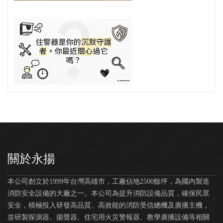
關於永揚
本公司創立於1999年台灣高雄市，工廠佔地2500餘坪，為國內製造
消防安全設備的大廠之一。本公司為提升消防設備品質，確保民眾
安全，積極投入研發高品質、高效能的消防受信總機及廣播主機，
並研製探測器、揚聲器、住宅用火災警報器、教學廣播設備等相關