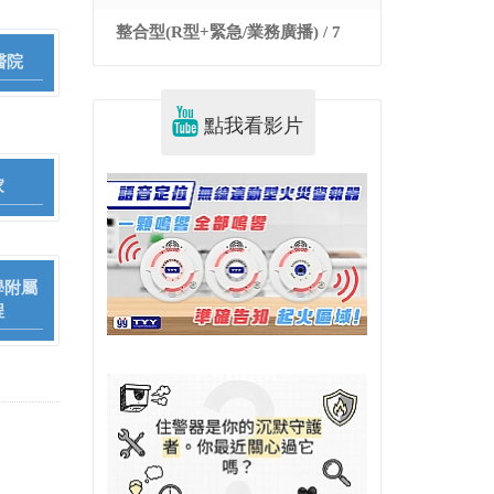
整合型(R型+緊急/業務廣播) / 7
醫院
點我看影片
家
學附屬
程