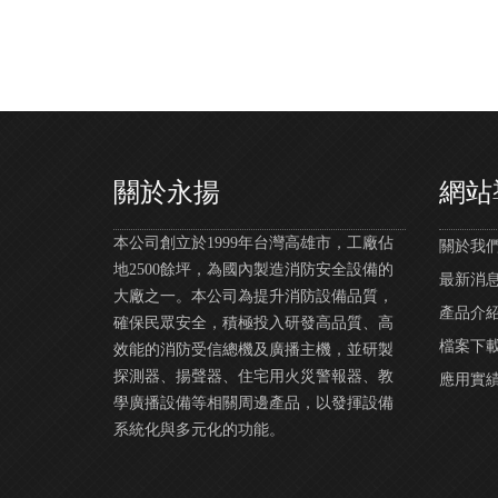
關於永揚
網站
本公司創立於1999年台灣高雄市，工廠佔
關於我們 |
地2500餘坪，為國內製造消防安全設備的
最新消息 |
大廠之一。本公司為提升消防設備品質，
產品介紹 |
確保民眾安全，積極投入研發高品質、高
檔案下載 |
效能的消防受信總機及廣播主機，並研製
探測器、揚聲器、住宅用火災警報器、教
應用實績 | 
學廣播設備等相關周邊產品，以發揮設備
系統化與多元化的功能。