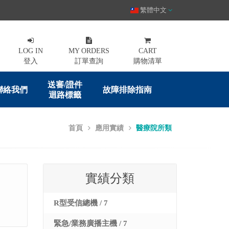
繁體中文
LOG IN
MY ORDERS
CART
登入
訂單查詢
購物清單
送審/證件
聯絡我們
故障排除指南
迴路標籤
首頁
應用實績
醫療院所類
實績分類
R型受信總機 / 7
緊急/業務廣播主機 / 7