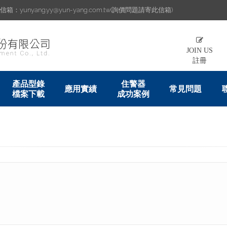
：yunyang.yy@yun-yang.com.tw(詢價問題請寄此信箱)
JOIN US
註冊
產品型錄
住警器
應用實績
常見問題
檔案下載
成功案例