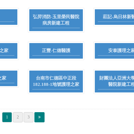
弘羿消防-玉里榮民醫院
莊記-烏日林新
病房新建工程
之家
正豐-仁德醫護
安泰護理之
之家
台南市仁德區中正段
財團法人亞洲大
182.188-1地號護理之家
醫院新建工
1
2
3