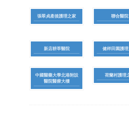
張翠貞產後護理之家
聯合醫院
新店耕莘醫院
健样田園護理
中國醫藥大學北港附設
荷蘭村護理
醫院醫療大樓