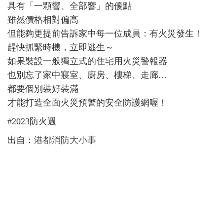
具有「一顆響、全部響」的優點
雖然價格相對偏高
但能夠更提前告訴家中每一位成員：有火災發生！
趕快抓緊時機，立即逃生～
如果裝設一般獨立式的住宅用火災警報器
也別忘了家中寢室、廚房、樓梯、走廊…
都要個別裝好裝滿
才能打造全面火災預警的安全防護網喔！
#2023防火週
出自：
港都消防大小事