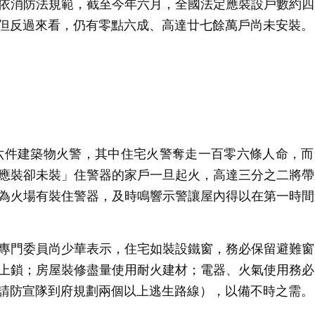
依消防法規範，截至今年六月，全國法定應裝設戶數約四
但反過來看，仍有零點六成、高達廿七餘萬戶尚未安裝。
六件建築物火警，其中住宅火警奪走一百零六條人命，而
應裝卻未裝」住警器的家戶一旦起火，高達三分之二將帶
為火場有裝住警器，及時鳴響示警讓屋內得以在第一時間
專門委員尚少華表示，住宅如裝設鐵窗，務必保留避難窗
上鎖；房屋裝修盡量使用耐火建材；電器、火氣使用務必
請防宣隊到府規劃兩個以上逃生路線），以備不時之需。