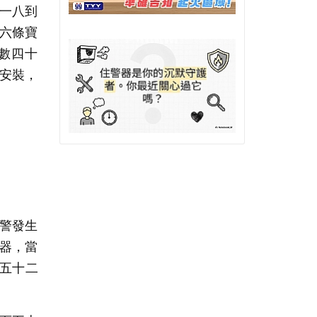
一八到
六條寶
數四十
安裝，
警發生
器，當
百五十二