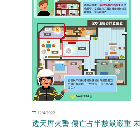
12/4/2022
透天厝火警 傷亡占半數最嚴重 未