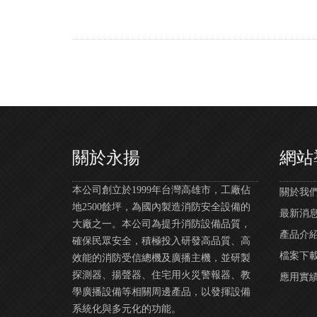
關於永揚
網站
本公司創立於1999年台灣高雄市，工廠佔
關於我們 |
地2500餘坪，為國內製造消防安全設備的
最新消息 |
大廠之一。本公司為提升消防設備品質，
產品介紹 |
確保民眾安全，積極投入研發高品質、高
檔案下載 |
效能的消防受信總機及廣播主機，並研製
探測器、揚聲器、住宅用火災警報器、教
應用實績 | 
學廣播設備等相關周邊產品，以發揮設備
系統化與多元化的功能。