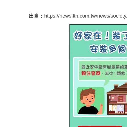
出自：
https://news.ltn.com.tw/news/societ