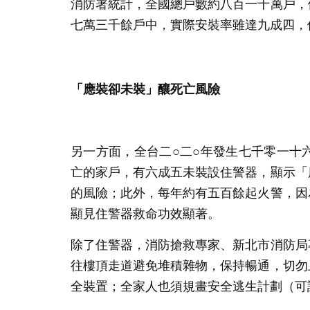
消防署統計，全國總戶數約八百一十萬戶，
七萬三千餘戶中，實際安裝率雖達九成四，
「應裝卻未裝」釀死亡風險
另一方面，全台二○二○年發生七千零一十
亡的家戶，有六成五未裝設住警器，顯示「
的風險；此外，每年約有五百餘起火警，因
顯見住警器救命功效顯著。
除了住警器，消防搶救專家、新北市消防局
往樓頂走道避免堆積雜物，保持暢通，切勿
全裝置；全家人也須規畫安全逃生計劃（可