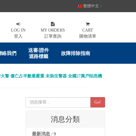
繁體中文
LOG IN
MY ORDERS
CART
登入
訂單查詢
購物清單
送審/證件
聯絡我們
故障排除指南
迴路標籤
火警 傷亡占半數最嚴重 未裝住警器 全國27萬戶陷危機
Go!
消息分類
最新消息 / 9