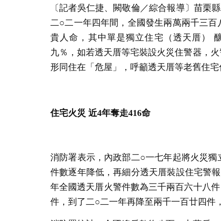
〔記者吳仁捷、闕敬倫／綜合報導〕苗栗縣
二○二一年四年間，全國發生兩萬兩千三百
貴人命，其中單是獨立住宅（透天厝） 
九％，如若透天厝等宅裝設火災住警器，火
形同住在「危屋」，呼籲透天厝等老舊住宅
住宅火災 近4年奪走416命
消防署表示，內政部二○一七年起將火災獨
件數逐年降低，再細分透天厝裝設住宅警報
年全國透天厝火警件數為三千兩百六十八件
件，到了二○二一年再降至兩千一百廿四件