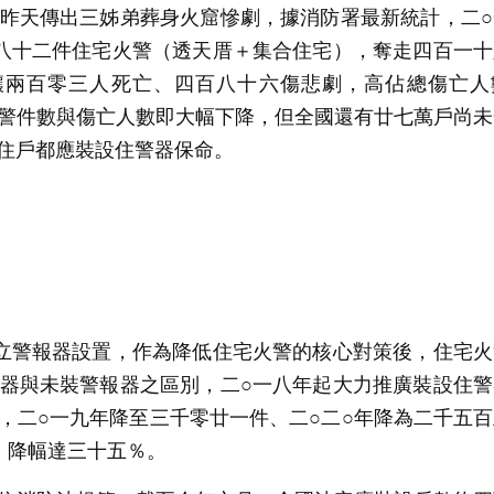
昨天傳出三姊弟葬身火窟慘劇，據消防署最新統計，二○
八十二件住宅火警（透天厝＋集合住宅），奪走四百一十
釀兩百零三人死亡、四百八十六傷悲劇，高佔總傷亡人
警件數與傷亡人數即大幅下降，但全國還有廿七萬戶尚未
住戶都應裝設住警器保命。
立警報器設置，作為降低住宅火警的核心對策後，住宅火
器與未裝警報器之區別，二○一八年起大力推廣裝設住警
，二○一九年降至三千零廿一件、二○二○年降為二千五
，降幅達三十五％。