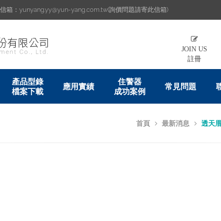
：yunyang.yy@yun-yang.com.tw(詢價問題請寄此信箱)
JOIN US
註冊
產品型錄
住警器
應用實績
常見問題
檔案下載
成功案例
首頁
最新消息
透天厝