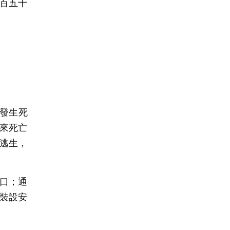
百五十
發生死
來死亡
逃生，
口；通
裝設安