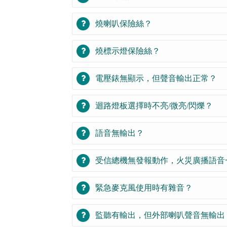
燒喇叭保險絲？
燒標示燈保險絲？
電壓錶無顯示，但聲音輸出正常？
迴路燈板選擇時不亮/微亮/閃爍？
語音無輸出？
受信總機無發報動作，火災廣播語音
緊急麥克風使用時有雜音？
監聽有輸出，但外部喇叭聲音無輸出