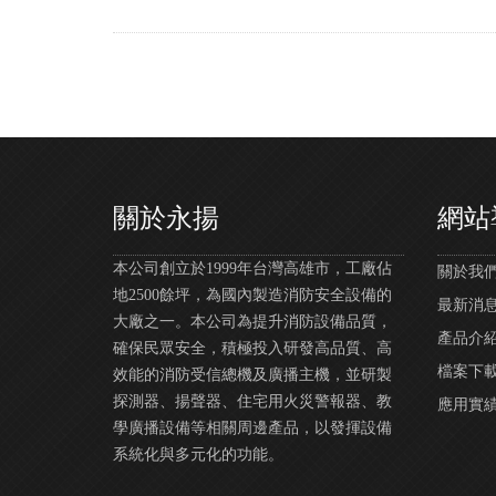
關於永揚
網站
本公司創立於1999年台灣高雄市，工廠佔
關於我們 |
地2500餘坪，為國內製造消防安全設備的
最新消息 |
大廠之一。本公司為提升消防設備品質，
產品介紹 |
確保民眾安全，積極投入研發高品質、高
檔案下載 |
效能的消防受信總機及廣播主機，並研製
探測器、揚聲器、住宅用火災警報器、教
應用實績 | 
學廣播設備等相關周邊產品，以發揮設備
系統化與多元化的功能。