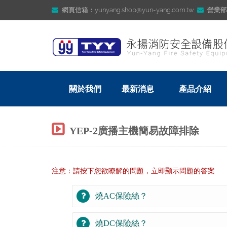
網頁信箱：yunyang.shop@yun-yang.com.tw
營業部信箱
關於我們
最新消息
產品介紹
YEP-2廣播主機簡易故障排除
注意：請按下您欲瞭解的問題，立即顯示問題的答案
燒AC保險絲？
燒DC保險絲？