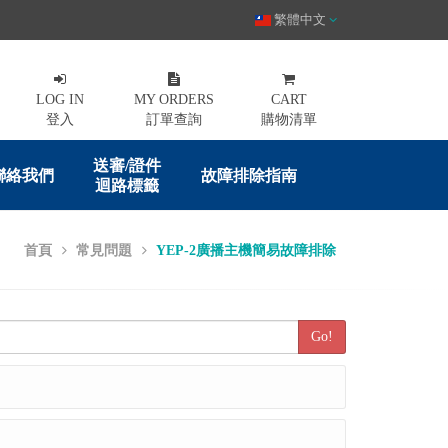
繁體中文
LOG IN
MY ORDERS
CART
登入
訂單查詢
購物清單
送審/證件
聯絡我們
故障排除指南
迴路標籤
首頁
常見問題
YEP-2廣播主機簡易故障排除
Go!