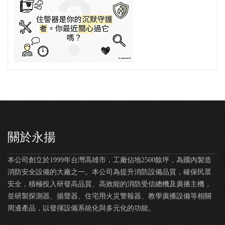
關於永揚
本公司創立於1999年台灣高雄市，工廠佔地2500餘坪，為國內製造
消防安全設備的大廠之一。本公司為提升消防設備品質，確保民眾
安全，積極投入研發高品質、高效能的消防受信總機及廣播主機，
並研製探測器、揚聲器、住宅用火災警報器、教學廣播設備等相關
周邊產品，以發揮設備系統化與多元化的功能。