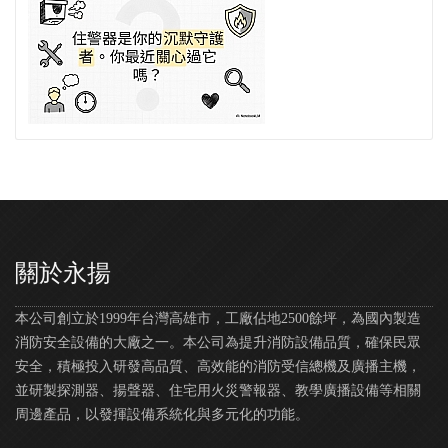
關於永揚
本公司創立於1999年台灣高雄市，工廠佔地2500餘坪，為國內製造
消防安全設備的大廠之一。本公司為提升消防設備品質，確保民眾
安全，積極投入研發高品質、高效能的消防受信總機及廣播主機，
並研製探測器、揚聲器、住宅用火災警報器、教學廣播設備等相關
周邊產品，以發揮設備系統化與多元化的功能。