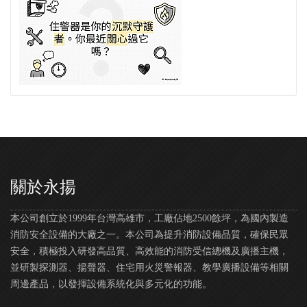
關於永揚
本公司創立於1999年台灣高雄市，工廠佔地2500餘坪，為國內製造
消防安全設備的大廠之一。本公司為提升消防設備品質，確保民眾
安全，積極投入研發高品質、高效能的消防受信總機及廣播主機，
並研製探測器、揚聲器、住宅用火災警報器、教學廣播設備等相關
周邊產品，以發揮設備系統化與多元化的功能。