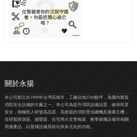
關於永揚
本公司創立於1999年台灣高雄市，工廠佔地2500餘坪，為國內製造
消防安全設備的大廠之一。本公司為提升消防設備品質，確保民眾
安全，積極投入研發高品質、高效能的消防受信總機及廣播主機，
並研製探測器、揚聲器、住宅用火災警報器、教學廣播設備等相關
周邊產品，以發揮設備系統化與多元化的功能。