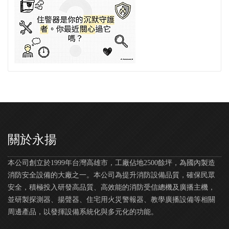
關於永揚
本公司創立於1999年台灣高雄市，工廠佔地2500餘坪，為國內製造
消防安全設備的大廠之一。本公司為提升消防設備品質，確保民眾
安全，積極投入研發高品質、高效能的消防受信總機及廣播主機，
並研製探測器、揚聲器、住宅用火災警報器、教學廣播設備等相關
周邊產品，以發揮設備系統化與多元化的功能。