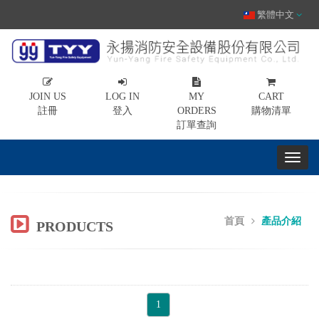
繁體中文
JOIN US
LOG IN
MY
CART
註冊
登入
ORDERS
購物清單
訂單查詢
首頁
產品介紹
PRODUCTS
1