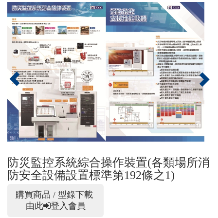
Previous
Nex
防災監控系統綜合操作裝置(各類場所消
防安全設備設置標準第192條之1)
購買商品 / 型錄下載
由此
登入會員