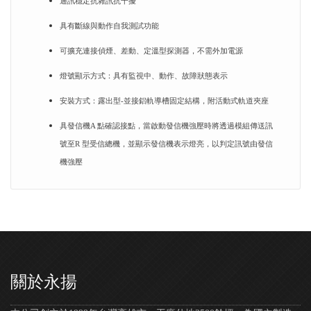
通訊穩定抗雜訊抗干擾
具有斷線與動作自我測試功能
可擴充連接偵煙、差動、定溫型探測器，不需外加電源
燈號顯示方式：具有監視中、動作、故障狀態表示
安裝方式：露出型-並接鋁軌導槽固定結構，附活動式軌道夾座
具發信機A 點確認接點，當啟動發信機強壓時將透過模組傳送訊
號至R 型受信總機，並顯示發信機表示燈亮，以判定訊號由發信
機強壓
關於永揚