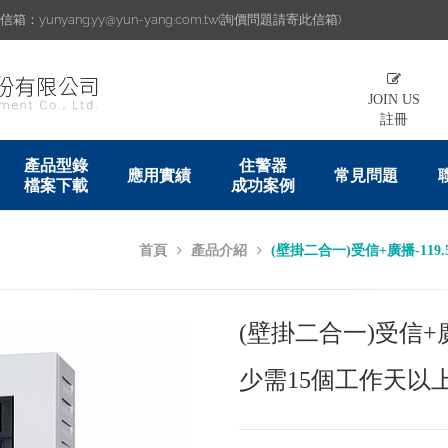
：yunyang.yy@yun-yang.com.tw(詢價問題請寄此信箱)
JOIN US
註冊
產品型錄
住警器
應用實績
常見問題
檔案下載
成功案例
首頁
產品介紹
(壁掛二合一)受信+廣播-119
(壁掛二合一)受信+廣播
Next
少需15個工作天以上