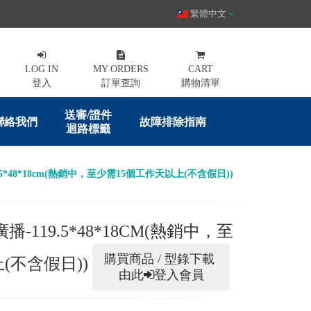
繁體中文
LOG IN
MY ORDERS
CART
登入
訂單查詢
購物清單
送審/證件
聯絡我們
故障排除指南
迴路標籤
.5*48*18cm(熱銷中，至少需15個工作天以上(不含假日))
-119.5*48*18CM(熱銷中，至
購買商品 / 型錄下載
(不含假日))
由此
登入會員