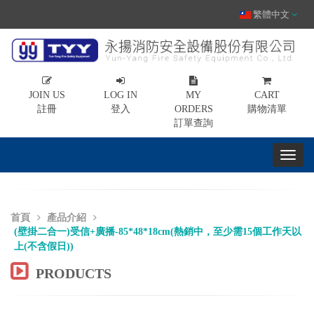
繁體中文
JOIN US
LOG IN
MY
CART
註冊
登入
ORDERS
購物清單
訂單查詢
首頁
產品介紹
(壁掛二合一)受信+廣播-85*48*18cm(熱銷中，至少需15個工作天以
上(不含假日))
PRODUCTS