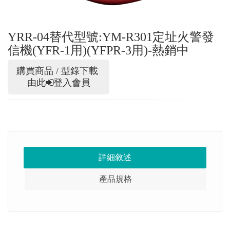
YRR-04替代型號:YM-R301定址火警發
信機(YFR-1用)(YFPR-3用)-熱銷中
購買商品 / 型錄下載
由此
登入會員
詳細敘述
產品規格