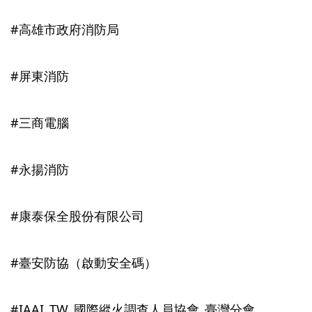
#高雄市政府消防局
#屏東消防
#三商電腦
#永揚消防
#康泰保全股份有限公司
#臺安防協
（啟動安全碼）
#IAAI_TW_國際縱火調查人員協會_臺灣分會