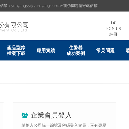
：yunyang.yy@yun-yang.com.tw(詢價問題請寄此信箱)
JOIN US
註冊
產品型錄
住警器
應用實績
常見問題
檔案下載
成功案例
企業會員登入
請輸入公司統一編號及密碼登入會員，享有專屬