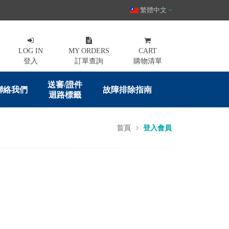
繁體中文
LOG IN
MY ORDERS
CART
登入
訂單查詢
購物清單
送審/證件
聯絡我們
故障排除指南
迴路標籤
首頁
登入會員