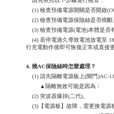
請先依照以下步驟進行檢查：
(1) 檢查預備電源開關是否開啟(O
(2) 檢查預備電源保險絲是否燒斷
(3) 檢查預備電源(電池)本體是
(4) 若停電過久導致電池放電至 
行充電動作後即可恢復正常或直接
4.
燒AC保險絲時怎麼處理？
(1) 請先隔離電源板上(閘門)AC-
▲隔離無效可能是因為：
(2) 突波器爆掉(二代)。
(3)
【電源板】故障，需更換電源