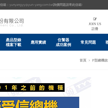
：yunyang.yy@yun-yang.com.tw(詢價問題請寄此信箱)
JOIN US
註冊
產品型錄
住警器
應用實績
常見問題
檔案下載
成功案例
首頁
P型總機