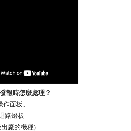
會發報時怎麼處理？
版)操作面板。
換迴路燈板
之後出廠的機種)