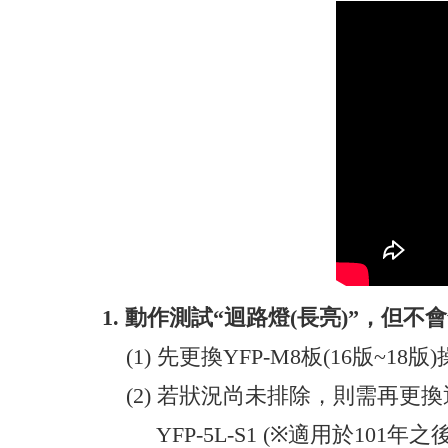
1.
動作測試“迴路燈(長亮)”，但不
(1) 先更換YFP-M8板(16版~18
(2) 若狀況尚未排除，則需再更
YFP-5L-S1 (※適用於101年