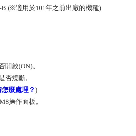
P-5L-B (※適用於101年之前出廠的機種)
開啟(ON)。
絲是否燒斷。
時怎麼處理？
)
-M8操作面板。