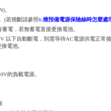
N)。
。(若燒斷請參照
6.
燒預備電源保險絲時怎麼處
否有蓄電，若無蓄電直接更換電池。
18V 以下自動斷電，則需等待AC電源供電正常
更換電池。
110V的負載電源。
板