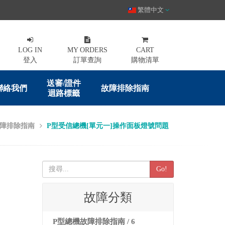
繁體中文
LOG IN
MY ORDERS
CART
登入
訂單查詢
購物清單
送審/證件
聯絡我們
故障排除指南
迴路標籤
故障排除指南
P型受信總機[單元一]操作面板燈號問題
Go!
故障分類
P型總機故障排除指南 / 6