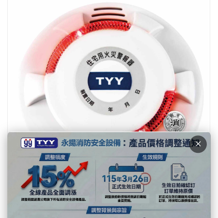
×
YDS-H02 獨立式語音型住宅用火災警報器-偵煙(光電
式)TYY閃光語音消防警報器(盤裝-附防塵罩),若要(單包裝-