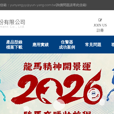
：yunyang.yy@yun-yang.com.tw(詢價問題請寄此信箱)
JOIN US
註冊
產品型錄
住警器
應用實績
常見問題
檔案下載
成功案例