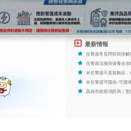
最新情報
住警器常見問答與排解指
住警器汰換與保養全攻
🚨住警器不是裝飾品，
🚨住警器守護你~守護幸
高雄市政府消防局｜聖