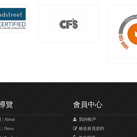
導覽
會員中心
 About
我的帳戶
 News
修改會員資料