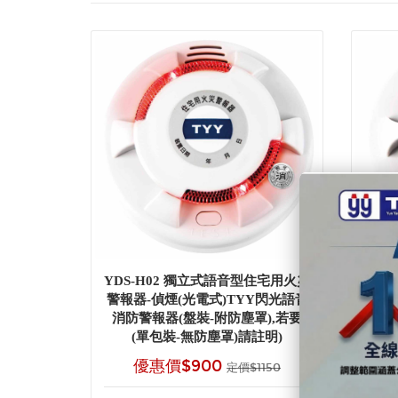
YDS-H02 獨立式語音型住宅用火災
YDS
警報器-偵煙(光電式)TYY閃光語音
警報
消防警報器(盤裝-附防塵罩),若要
防塵
(單包裝-無防塵罩)請註明)
優惠價$900
定價$1150