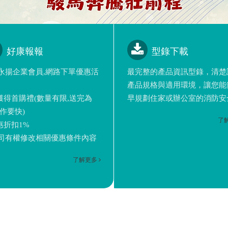
好康報報
型錄下載
永揚企業會員,網路下單優惠活
最完整的產品資訊型錄，清楚
產品規格與適用環境，讓您能
可獲得首購禮(數量有限,送完為
早規劃住家或辦公室的消防安
動作要快)
了
惠折扣1%
司有權修改相關優惠條件內容
了解更多