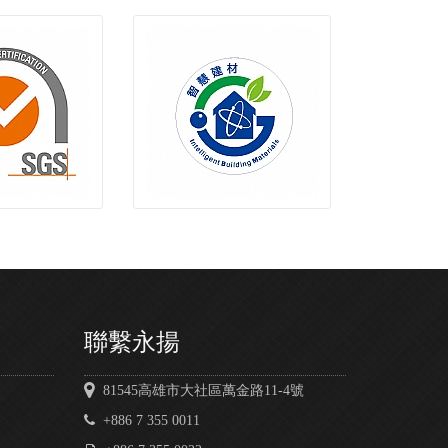
聯繫永揚
81545高雄市大社區萬金路11-4號
+886 7 355 0011