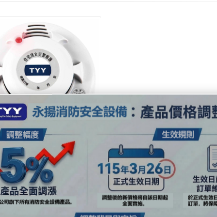
-H03 獨立式語音型住宅用火災
器-偵煙(光電式)TYY(盤裝-附
罩),若要(單包裝-無防塵罩)請
註明)
優惠價$600
定價$870