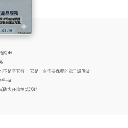
南🔊
略
也不是平安符。 它是一台需要保養的電子設備🚨
福~🚨
誕防火任務抽獎活動