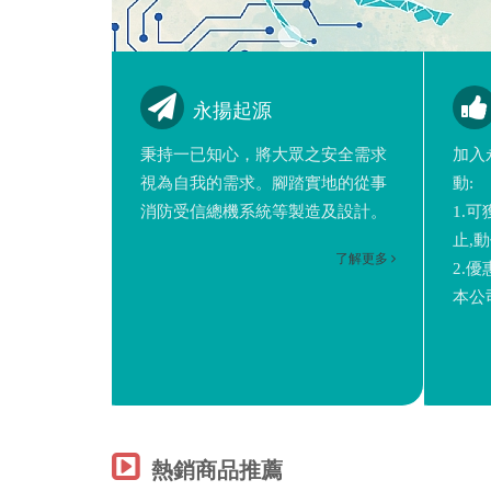
永揚起源
秉持一已知心，將大眾之安全需求
加入
視為自我的需求。腳踏實地的從事
動:
消防受信總機系統等製造及設計。
1.
止,
了解更多
2.優
本公
熱銷商品推薦