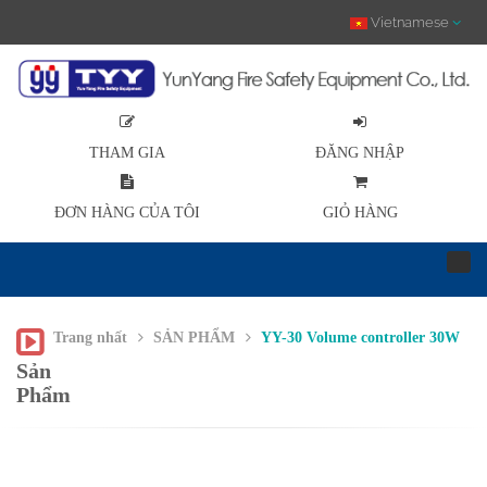
Vietnamese
THAM GIA
ĐĂNG NHẬP
ĐƠN HÀNG CỦA TÔI
GIỎ HÀNG
Trang nhất
SẢN PHẨM
YY-30 Volume controller 30W
Sản
Phẩm
Previous
Sau