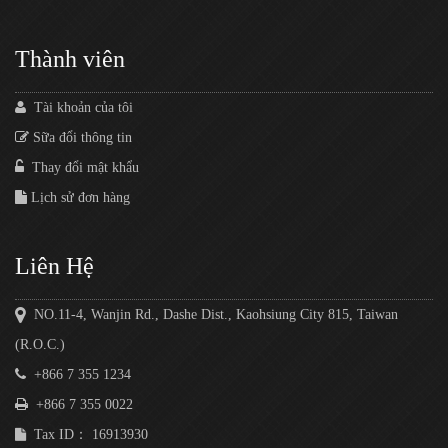
Thành viên
Tài khoản của tôi
Sữa đổi thông tin
Thay đổi mật khẩu
Lịch sử đơn hàng
Liên Hệ
NO.11-4, Wanjin Rd., Dashe Dist., Kaohsiung City 815, Taiwan
(R.O.C.)
+866 7 355 1234
+866 7 355 0022
Tax ID： 16913930