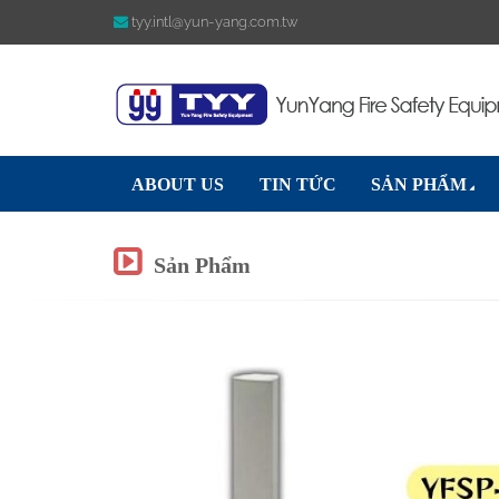
tyy.intl@yun-yang.com.tw
ABOUT US
TIN TỨC
SẢN PHẨM
Sản Phẩm
Previous