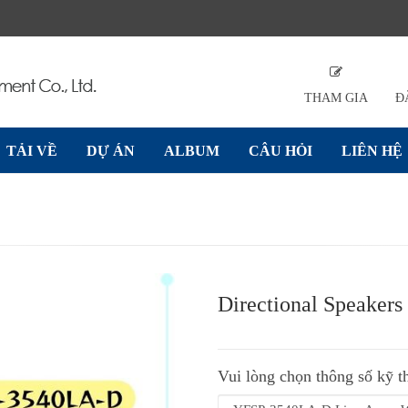
THAM GIA
Đ
TẢI VỀ
DỰ ÁN
ALBUM
CÂU HỎI
LIÊN HỆ
Sau
Directional Speakers
Vui lòng chọn thông số kỹ t