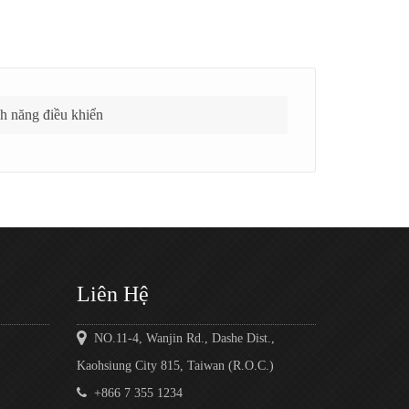
h năng điều khiển
Liên Hệ
NO.11-4, Wanjin Rd., Dashe Dist.,
Kaohsiung City 815, Taiwan (R.O.C.)
+866 7 355 1234