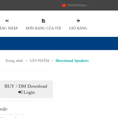
Vietnamese
ĂNG NHẬP
ĐƠN HÀNG CỦA TÔI
GIỎ HÀNG
Trang nhất
SẢN PHẨM
Directional Speakers
BUY / DM Download
Login
huật: