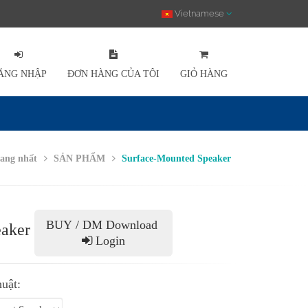
Vietnamese
ĂNG NHẬP
ĐƠN HÀNG CỦA TÔI
GIỎ HÀNG
ang nhất
SẢN PHẨM
Surface-Mounted Speaker
BUY / DM Download
aker
Login
huật: