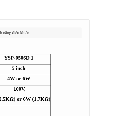
h năng điều khiển
YSP-0506D 1
5 inch
4W or 6W
100V,
2.5KΩ) or 6W (1.7KΩ)