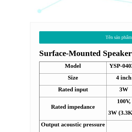
Tên sản phẩm
Surface-Mounted
Speaker
Model
YSP-040
Size
4 inch
Rated input
3W
100V,
Rated impedance
3W (3.3
Output acoustic pressure