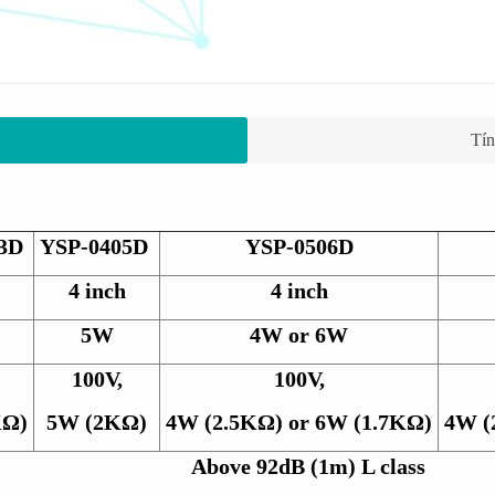
Tín
3D
YSP-0405D
YSP-0506D
4 inch
4 inch
5W
4W or 6W
100V,
100V,
KΩ)
5W (2KΩ)
4W (2.5KΩ) or 6W (1.7KΩ)
4W (
Above 92dB (1m) L class