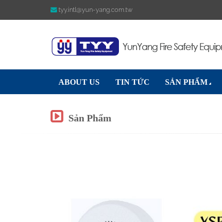
tyy.intl@yun-yang.com.tw
ABOUT US
TIN TỨC
SẢN PHẨM
Sản Phẩm
Previous