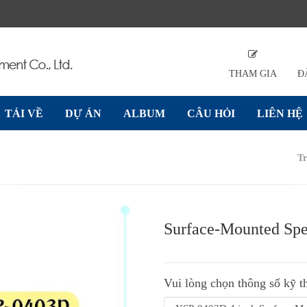
THAM GIA
Đ
TẢI VỀ
DỰ ÁN
ALBUM
CÂU HỎI
LIÊN HỆ
Tr
Sau
Surface-Mounted Spe
Vui lòng chọn thông số kỹ t