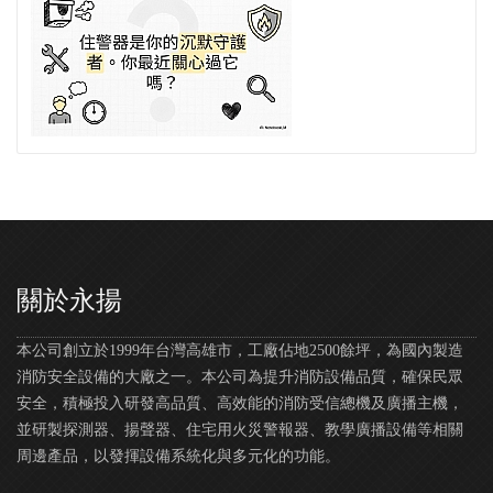
關於永揚
本公司創立於1999年台灣高雄市，工廠佔地2500餘坪，為國內製造
消防安全設備的大廠之一。本公司為提升消防設備品質，確保民眾
安全，積極投入研發高品質、高效能的消防受信總機及廣播主機，
並研製探測器、揚聲器、住宅用火災警報器、教學廣播設備等相關
周邊產品，以發揮設備系統化與多元化的功能。