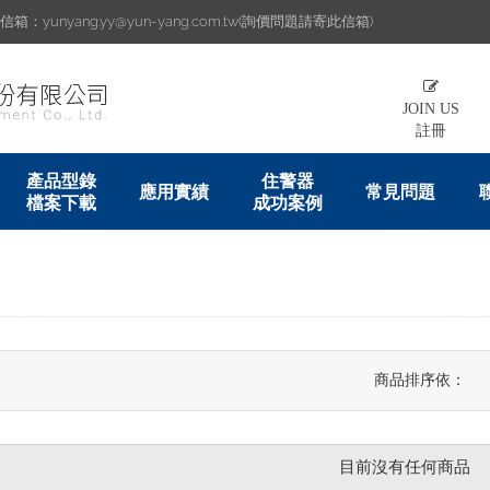
：yunyang.yy@yun-yang.com.tw(詢價問題請寄此信箱)
JOIN US
註冊
產品型錄
住警器
應用實績
常見問題
檔案下載
成功案例
商品排序依：
目前沒有任何商品