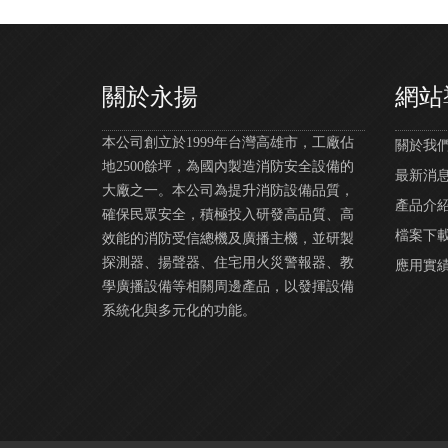
關於永揚
網站
本公司創立於1999年台灣高雄市，工廠佔
關於我們 |
地2500餘坪，為國內製造消防安全設備的
最新消息 |
大廠之一。本公司為提升消防設備品質，
產品介紹 |
確保民眾安全，積極投入研發高品質、高
檔案下載 |
效能的消防受信總機及廣播主機，並研製
探測器、揚聲器、住宅用火災警報器、教
應用實績 | 
學廣播設備等相關周邊產品，以發揮設備
系統化與多元化的功能。